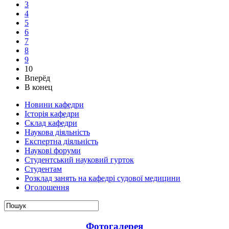
3
4
5
6
7
8
9
10
Вперёд
В конец
Новини кафедри
Історія кафедри
Склад кафедри
Наукова діяльність
Експертна діяльність
Наукові форуми
Студентський науковий гурток
Студентам
Розклад занять на кафедрі судової медицини
Оголошення
Фотогалерея