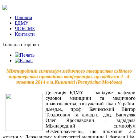
Головна
БДМУ
ЧОБСМЕ
Контакти
Головна сторінка
Міжнародний симпозіум медичного товариства східного
партнерства проводить конференцію, що відбувся 2 - 4
жовтня 2014 в м.Кишиніві (Республіка Молдова)
Делегація БДМУ – завідувач кафедри
судової медицини та медичного
правознавства, заслужений лікар України,
д.мед.н., проф. Бачинський Віктор
Теодосович та к.мед.н., доц. Ванчуляк
Олег Ярославович – відвідала
Міжнародний симпозіум
«Osteuropaverein», що проходив 2-4
жовтня у Державному університеті медицини і фармації ім.