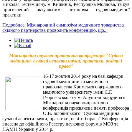
Николая Тестеміцяну, м. Кишинів, Республіка Молдова, та був
присвячений актуальним питанням судово-медичної
практики.
Подробнее: Міжнародний симпозіум медичного товариства
східного партнерства проводить конференцію, що...
Міжнародна науково-практична конференція "Судова
медицина- сучасні аспекти науки, практики, освіти і
права"
16-17 жовтня 2014 року на базі кафедри
судової медицини та медичного
правознавства Кримського державного
медичного університету імені С.Г.
Георгієвського у м. Алуштаи відбудеться
Міжнародна науково-практична
конференція присвячена памяті професора
О.В. Біловицького "Судова медицина-
сучасні аспекти науки, практики, освіти і права" Конференція
внесена до офіційного Реестру наукових форумів МОЗ та
НАМН України у 2014 р.