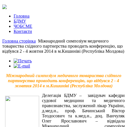
Головна
БДМУ
ЧОБСМЕ
Контакти
Головна сторінка
Міжнародний симпозіум медичного
товариства східного партнерства проводить конференцію, що
відбувся 2 - 4 жовтня 2014 в м.Кишиніві (Республіка Молдова)
Міжнародний симпозіум медичного товариства східного
партнерства проводить конференцію, що відбувся 2 - 4
жовтня 2014 в м.Кишиніві (Республіка Молдова)
Делегація БДМУ – завідувач кафедри
судової медицини та медичного
правознавства, заслужений лікар України,
д.мед.н., проф. Бачинський Віктор
Теодосович та к.мед.н., доц. Ванчуляк
Олег Ярославович – відвідала
Міжнародний симпозіум