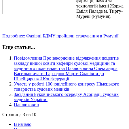
фармації, науки та
технологій імені Жоржа
Еміля Паладе м. Тиргу-
Муреш (Румунія).
Подробнее: Фахівці БДМУ пройшли стажування в Румунії
Еще статьи...
Повідомлення Про закордонне відрядження доцентів
закладу вищої освіти кафедри судової медицини та
медичного правознавства Павлюковича Олександра
Васильовича та Гараздюк Марти Славівни до
Швейцарської Конфедерації
Участь у роботі 100 ювілейного конгресу Німецького
товариства судових медиків
Засідання Буковинського осередку Асоціації судових
медиків України.
Павлюкович
Страница 3 из 10
В начало