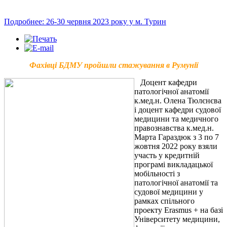
Подробнее: 26-30 червня 2023 року у м. Турин
Фахівці БДМУ пройшли стажування в Румунії
Доцент кафедри
патологічної анатомії
к.мед.н. Олена Тюлєнєва
і доцент кафедри судової
медицини та медичного
правознавства к.мед.н.
Марта Гараздюк з 3 по 7
жовтня 2022 року взяли
участь у кредитній
програмі викладацької
мобільності з
патологічної анатомії та
судової медицини у
рамках спільного
проекту Erasmus + на базі
Університету медицини,