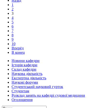
Назад
1
2
3
4
5
6
7
8
9
10
Вперёд
В конец
Новини кафедри
Історія кафедри
Склад кафедри
Наукова діяльність
Експертна діяльність
Наукові форуми
Студентський науковий гурток
Студентам
Розклад занять на кафедрі судової медицини
Оголошення