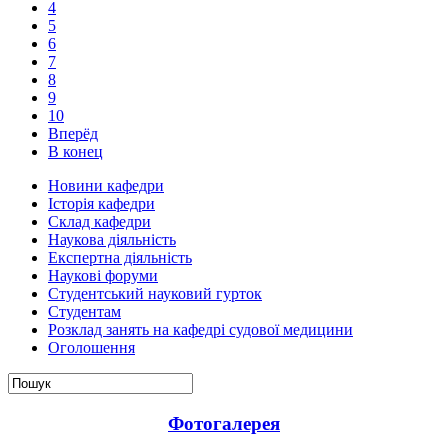
4
5
6
7
8
9
10
Вперёд
В конец
Новини кафедри
Історія кафедри
Склад кафедри
Наукова діяльність
Експертна діяльність
Наукові форуми
Студентський науковий гурток
Студентам
Розклад занять на кафедрі судової медицини
Оголошення
Фотогалерея