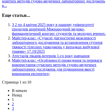
новітніх методів судово-медичних лабораторних досліджень
в...
Еще статьи...
З 2 по 4 квітня 2025 року в нашому університеті
проходив щорічний Міжнародний медико-
фармацевтичний конгрес студентів та молодих вчених.
Майстер-клас: «Сучасні діагностичні можливості
лабораторного дослідження та встановлення ступеня
тяжкості тілесних ушкоджень у випадках вибухової
травми» 17.19/2025
Атестація лікарів-інтернів 1-го року навчання
Майстер-клас: «Особливості проведення та переваги
використання сучасних методів судово-медичних
лабораторних досліджень для підвищення якості
виконання експертиз»
Страница 1 из 10
В начало
Назад
1
2
3