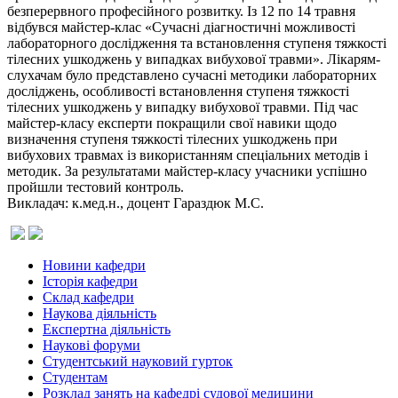
безперервного професійного розвитку. Із 12 по 14 травня
відбувся майстер-клас «Сучасні діагностичні можливості
лабораторного дослідження та встановлення ступеня тяжкості
тілесних ушкоджень у випадках вибухової травми». Лікарям-
слухачам було представлено cучасні методики лабораторних
досліджень, особливості встановлення ступеня тяжкості
тілесних ушкоджень у випадку вибухової травми. Під час
майстер-класу експерти покращили свої навики щодо
визначення ступеня тяжкості тілесних ушкоджень при
вибухових травмах із використанням спеціальних методів і
методик. За результатами майстер-класу учасники успішно
пройшли тестовий контроль.
Викладач: к.мед.н., доцент Гараздюк М.С.
Новини кафедри
Історія кафедри
Склад кафедри
Наукова діяльність
Експертна діяльність
Наукові форуми
Студентський науковий гурток
Студентам
Розклад занять на кафедрі судової медицини