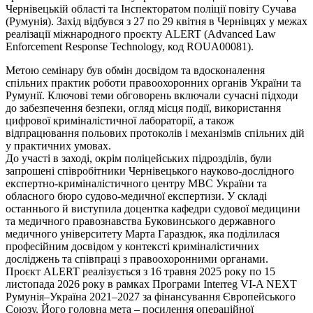
Чернівецькій області та Інспекторатом поліції повіту Сучава
(Румунія). Захід відбувся з 27 по 29 квітня в Чернівцях у межах
реалізації міжнародного проєкту ALERT (Advanced Law
Enforcement Response Technology, код ROUA00081).
Метою семінару був обмін досвідом та вдосконалення
спільних практик роботи правоохоронних органів України та
Румунії. Ключові теми обговорень включали сучасні підходи
до забезпечення безпеки, огляд місця події, використання
цифрової криміналістичної лабораторії, а також
відпрацювання польових протоколів і механізмів спільних дій
у практичних умовах.
До участі в заході, окрім поліцейських підрозділів, були
запрошені співробітники Чернівецького науково-дослідного
експертно-криміналістичного центру МВС України та
обласного бюро судово-медичної експертизи. У складі
останнього й виступила доцентка кафедри судової медицини
та медичного правознавства Буковинського державного
медичного університету Марта Гараздюк, яка поділилася
професійним досвідом у контексті криміналістичних
досліджень та співпраці з правоохоронними органами.
Проєкт ALERT реалізується з 16 травня 2025 року по 15
листопада 2026 року в рамках Програми Interreg VI-A NEXT
Румунія–Україна 2021–2027 за фінансування Європейського
Союзу. Його головна мета – посилення операційної