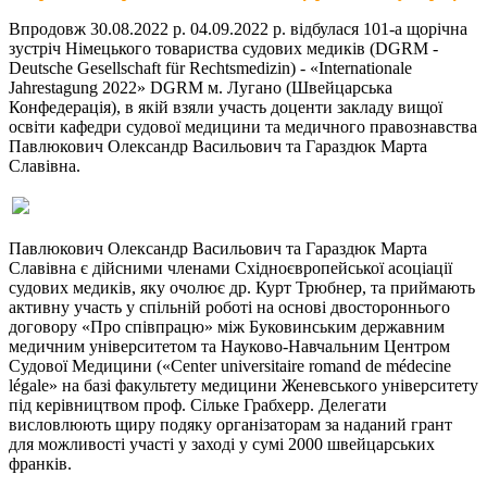
Впродовж 30.08.2022 р. 04.09.2022 р. відбулася 101-а щорічна
зустріч Німецького товариства судових медиків (DGRM -
Deutsche Gesellschaft für Rechtsmedizin) - «Internationale
Jahrestagung 2022» DGRM м. Лугано (Швейцарська
Конфедерація), в якій взяли участь доценти закладу вищої
освіти кафедри судової медицини та медичного правознавства
Павлюкович Олександр Васильович та Гараздюк Марта
Славівна.
Павлюкович Олександр Васильович та Гараздюк Марта
Славівна є дійсними членами Східноєвропейської асоціації
судових медиків, яку очолює др. Курт Трюбнер, та приймають
активну участь у спільній роботі на основі двостороннього
договору «Про співпрацю» між Буковинським державним
медичним університетом та Науково-Навчальним Центром
Судової Медицини («Center universitaire romand de médecine
légale» на базі факультету медицини Женевського університету
під керівництвом проф. Сільке Грабхерр. Делегати
висловлюють щиру подяку організаторам за наданий грант
для можливості участі у заході у сумі 2000 швейцарських
франків.