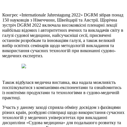
Конгрес «Internationale Jahrestagung 2022» DGRM зібрав понад
150 науковців з Німеччини, Швейцарії та Австрії. Щорічна
зустріч DGRM 2022 включала високоякісні пленарні лекції
найбільш відомих і авторитетних вчених та викладачів світу в
галузі судової медицини, найсучасніші сесії, присвячені
останнім розробкам та інноваціям галузі, а також великий
вибір освітніх семінарів щодо методологій викладання та
використання сучасних технологій при виконанні судово-
медичних експертиз.
Також відбулася медична виставка, яка надала можливість
поспілкуватися з компаніями-експонентами та ознайомитись
із новітніми продуктами та технологіями в судово-медичній
практиці.
Участь у даному заході сприяла обміну досвідом з фахівцями
різних країн, розбудові співпраці щодо використання сучасних
технологій у медичних університетах при викладанні
дисципліни «Судова медицина» для подальшого розвитку та