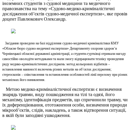
іноземних студентів з судової медицини та медичного
правознавства на тему «Судово-медико-криміналістичні
дослідження об’єктів судово-медичної експертизи», яке провів
доцент Павлюкович Олександр.
Засідання проведено на базі відділення судово-медичної криміналістики КМУ
«Обласне бюро судово-медичної експертизи» Департаменту охорони здоров’я
Чернівецької обласної державної адміністрації, а студенти-гуртківці отримали нагоду
самостійно оволодіти методиками та мали змогу відпрацювати техніку проведення
ряду медико-криміналістичних досліджень: метод кольорових відбитків –
встановлення наявності включень різних металів на об’єктах дослідження;
стереоскопія – співставлення та встановлення особливостей лінії перелому при різних
механізмах його виникнення.
Метою медико-криміналістичної експертизи є визначення
знарядь травми, виду пошкодження на тілі та одязі, його
механізму, ідентифікація предметів, що спричинили травму, чи
їх диференціювання, ототожнення особи, визначення природи
мікрооб’єктів, слідів, накладень, а також відтворення ситуації,
в якій були заподіяні ушкодження.