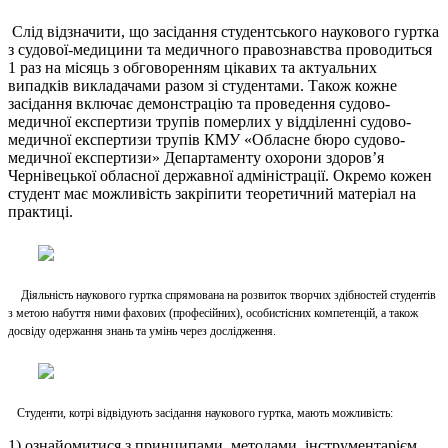
Слід відзначити, що засідання студентського наукового гуртка
з судової-медицини та медичного правознавства проводиться
1 раз на місяць з обговоренням цікавих та актуальних
випадків викладачами разом зі студентами. Також кожне
засідання включає демонстрацію та проведення судово-
медичної експертизи трупів померлих у відділенні судово-
медичної експертизи трупів КМУ «Обласне бюро судово-
медичної експертизи» Департаменту охорони здоров’я
Чернівецької обласної державної адміністрації. Окремо кожен
студент має можливість закріпити теоретичний матеріал на
практиці.
Діяльність наукового гуртка спрямована на розвиток творчих здібностей студентів
з метою набуття ними фахових (професійних), особистісних компетенцій, а також
досвіду одержання знань та умінь через дослідження.
Студенти, котрі відвідують засідання наукового гуртка, мають можливість:
1) ознайомитися з принципами, методами, інструментарієм