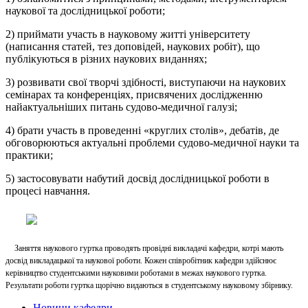
наукової та дослідницької роботи;
2) приймати участь в науковому житті університету
(написання статей, тез доповідей, наукових робіт), що
публікуються в різних наукових виданнях;
3) розвивати свої творчі здібності, виступаючи на наукових
семінарах та конференціях, присвячених дослідженню
найактуальніших питань судово-медичної галузі;
4) брати участь в проведенні «круглих столів», дебатів, де
обговорюються актуальні проблеми судово-медичної науки та
практики;
5) застосовувати набутий досвід дослідницької роботи в
процесі навчання.
Заняття наукового гуртка проводять провідні викладачі кафедри, котрі мають
досвід викладацької та наукової роботи. Кожен співробітник кафедри здійснює
керівництво студентськими науковими роботами в межах наукового гуртка.
Результати роботи гуртка щорічно видаються в студентському науковому збірнику.
Новини кафедри