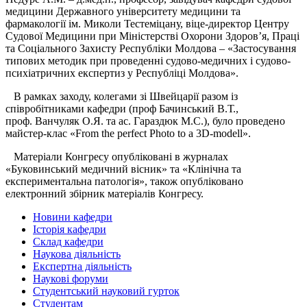
медицини Державного університету медицини та
фармакології ім. Миколи Тестеміцану, віце-директор Центру
Судової Медицини при Міністерстві Охорони Здоров’я, Праці
та Соціального Захисту Республіки Молдова – «Застосування
типових методик при проведенні судово-медичних і судово-
психіатричних експертиз у Республіці Молдова».
В рамках заходу, колегами зі Швейцарії разом із
співробітниками кафедри (проф Бачинський В.Т.,
проф. Ванчуляк О.Я. та ас. Гараздюк М.С.), було проведено
майстер-клас «From the perfect Photo to a 3D-modell».
Матеріали Конгресу опубліковані в журналах
«Буковинський медичний вісник» та «Клінічна та
експериментальна патологія», також опубліковано
електронний збірник матеріалів Конгресу.
Новини кафедри
Історія кафедри
Склад кафедри
Наукова діяльність
Експертна діяльність
Наукові форуми
Студентський науковий гурток
Студентам