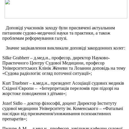
Доповіді учасників заходу були присвячені актуальним
питанням судово-медичної науки та практики, а також
проблемам реформування галузі.
Значне зацікавлення викликали доповіді закордонних колег:
Silke Grabherr – д.мед.н., професор, директор Науково-
Практичного Центру Судової Медицини, професор
Університетських Клінік Женеви та Лозанни доповідь на тему
«Судова радіологія: огляд поточної ситуації»;
Kurt Truebner – к.мед.н., президент Асоціації судових медиків
Східної Європи – «Інтерпретація переломів при підозрі на
жорстоке поводження з дітьми»;
Jozef Sidlo – доктор філософії, доцент Директор Інституту
судової медицини Університету ім. Коменського – «Фатальні
наслідки від призначення/зловживання психоактивних
препаратів»;
Педуре А.М. – д.мед.н., професор, завідувач кафедри судової