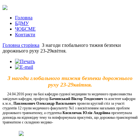
Головна
БДМУ
ЧОБСМЕ
Контакти
Головна сторінка
З нагоди глобального тижня безпеки
дорожнього руху 23-29квітня.
З нагоди глобального тижня безпеки дорожнього
руху 23-29квітня.
24.04.2016 року на базі кафедри судової медицини та медичного правознавства
завідувач кафедри, професор
Бачинський Віктор Теодосович
та асистент кафедри
к.м.н.,
Павлюкович Олександр Васильович
провели круглий стіл за участі
студентів 12 групи медичного факультету №1 з висвітленням нагальних проблем
дорожнього травматизму, а студентка
Кисиличак Юлія Андріївна
презентувала
доповідь на відповідну тему
та поінформувала присутніх, що
дорожньо-транспортний
травматизм є складною медико-