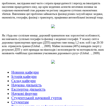
проблемою, наслідками якої часто є втрата працездатності і перехід на інвалідність
населення працездатного віку, що крім медичних аспектів негативно впливає на
соціально-економічний стан держави чи регіону завдаючи суттєвих економічних
збитків. Вивченням цієї проблеми займаються фахівці різних галузей науки: медики,
економісти, географи, фахівці з транспорту, працівники автомобільної інспекції тощо.
Як і будь-яке суспільне явище, дорожній травматизм має хорологічні особливості,
які вивчають суспільні географи та фахівці з медичної географії. У всьому світі в
дорожньо-транспортних пригодах (ДТП) щорічно гине понад 1,2 млн. осіб і ще 20-50
млн. отримують травми (Global…, 2009). Майже половина (46%) випадків смерті у
результаті ДТП у світі припадає на пішоходів і велосипедистів чи мотоциклістів, яких
називають «найбільш уразливими учасниками дорожнього руху» (Global…, 2009).
Новини кафедри
Історія кафедри
Склад кафедри
Наукова діяльність
Експертна діяльність
Наукові форуми
Студентський науковий гурток
Студентам