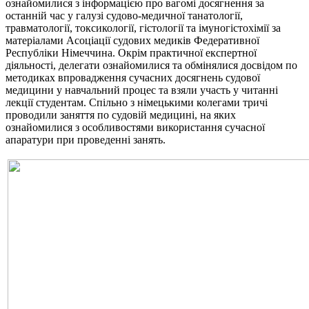
ознайомилися з інформацією про вагомі досягнення за
останній час у галузі судово-медичної танатології,
травматології, токсикології, гістології та імуногістохімії за
матеріалами Асоціації судових медиків Федеративної
Республіки Німеччина. Окрім практичної експертної
діяльності, делегати ознайомилися та обмінялися досвідом по
методиках впровадження сучасних досягнень судової
медицини у навчальний процес та взяли участь у читанні
лекції студентам. Спільно з німецькими колегами тричі
проводили заняття по судовій медицині, на яких
ознайомилися з особливостями використання сучасної
апаратури при проведенні занять.