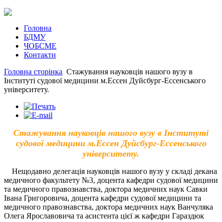
Головна
БДМУ
ЧОБСМЕ
Контакти
Головна сторінка
Cтажування науковців нашого вузу в
Інституті судової медицини м.Ессен Дуйсбург-Ессенського
університету.
Cтажування науковців нашого вузу в Інституті
судової медицини м.Ессен Дуйсбург-Ессенського
університету.
Нещодавно делегація науковців нашого вузу у складі декана
медичного факультету №3, доцента кафедри судової медицини
та медичного правознавства, доктора медичних наук Савки
Івана Григоровича, доцента кафедри судової медицини та
медичного правознавства, доктора медичних наук Ванчуляка
Олега Ярославовича та асистента цієї ж кафедри Гараздюк