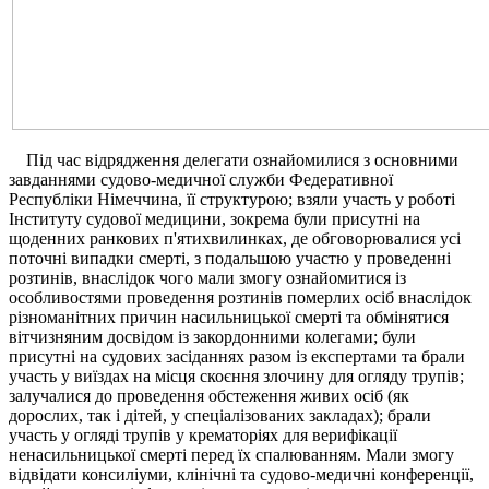
Під час відрядження делегати ознайомилися з основними
завданнями судово-медичної служби Федеративної
Республіки Німеччина, її структурою; взяли участь у роботі
Інституту судової медицини, зокрема були присутні на
щоденних ранкових п'ятихвилинках, де обговорювалися усі
поточні випадки смерті, з подальшою участю у проведенні
розтинів, внаслідок чого мали змогу ознайомитися із
особливостями проведення розтинів померлих осіб внаслідок
різноманітних причин насильницької смерті та обмінятися
вітчизняним досвідом із закордонними колегами; були
присутні на судових засіданнях разом із експертами та брали
участь у виїздах на місця скоєння злочину для огляду трупів;
залучалися до проведення обстеження живих осіб (як
дорослих, так і дітей, у спеціалізованих закладах); брали
участь у огляді трупів у крематоріях для верифікації
ненасильницької смерті перед їх спалюванням. Мали змогу
відвідати консиліуми, клінічні та судово-медичні конференції,