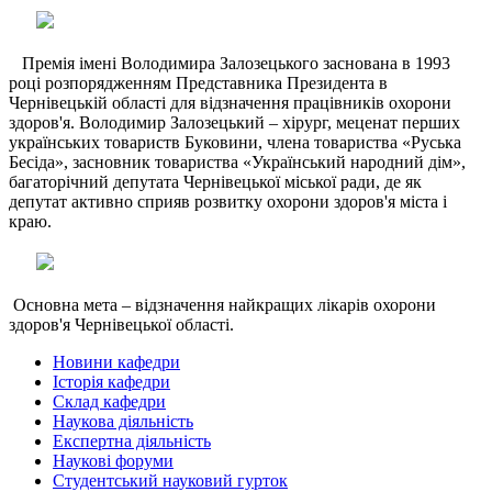
Премія імені Володимира Залозецького заснована в 1993
році розпорядженням Представника Президента в
Чернівецькій області для відзначення працівників охорони
здоров'я. Володимир Залозецький – хірург, меценат перших
українських товариств Буковини, члена товариства «Руська
Бесіда», засновник товариства «Український народний дім»,
багаторічний депутата Чернівецької міської ради, де як
депутат активно сприяв розвитку охорони здоров'я міста і
краю.
Основна мета – відзначення найкращих лікарів охорони
здоров'я Чернівецької області.
Новини кафедри
Історія кафедри
Склад кафедри
Наукова діяльність
Експертна діяльність
Наукові форуми
Студентський науковий гурток