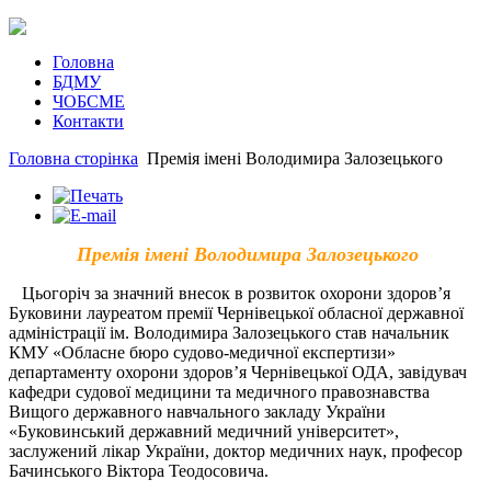
Головна
БДМУ
ЧОБСМЕ
Контакти
Головна сторінка
Премія імені Володимира Залозецького
Премія імені Володимира Залозецького
Цьогоріч за значний внесок в розвиток охорони здоров’я
Буковини лауреатом премії Чернівецької обласної державної
адміністрації ім. Володимира Залозецького став начальник
КМУ «Обласне бюро судово-медичної експертизи»
департаменту охорони здоров’я Чернівецької ОДА, завідувач
кафедри судової медицини та медичного правознавства
Вищого державного навчального закладу України
«Буковинський державний медичний університет»,
заслужений лікар України, доктор медичних наук, професор
Бачинського Віктора Теодосовича.