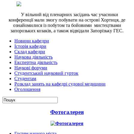
У вільний від пленарних засідань час учасники
конференції мали змогу побувати на острові Хортиця, де
ознайомилися із побутом та бойовими мистецтвами
запорозьких козаків, а також відвідали Запорізьку ГЕС.
Новини кафедри
Історія кафедри
Склад кафедри
Наукова діяльність
Експертна діяльність
Наукові форуми
Студентський науковий гурток
Студентам
Розклад занять на кафедрі судової медицини
Оголошення
Фотогалерея
Гостям нашого міста