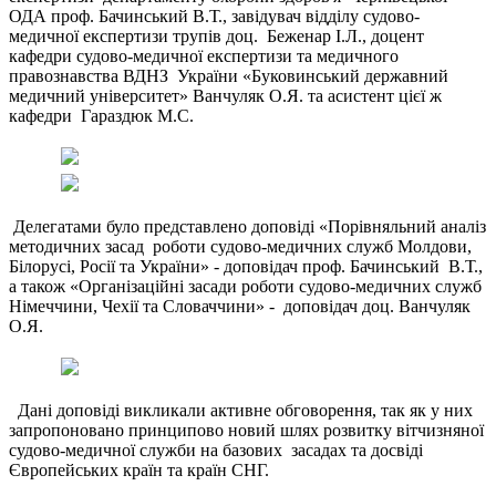
ОДА проф. Бачинський В.Т., завідувач відділу судово-
медичної експертизи трупів доц. Беженар І.Л., доцент
кафедри судово-медичної експертизи та медичного
правознавства ВДНЗ України «Буковинський державний
медичний університет» Ванчуляк О.Я. та асистент цієї ж
кафедри Гараздюк М.С.
Делегатами було представлено доповіді «Порівняльний аналіз
методичних засад роботи судово-медичних служб Молдови,
Білорусі, Росії та України» - доповідач проф. Бачинський В.Т.,
а також «Організаційні засади роботи судово-медичних служб
Німеччини, Чехії та Словаччини» - доповідач доц. Ванчуляк
О.Я.
Дані доповіді викликали активне обговорення, так як у них
запропоновано принципово новий шлях розвитку вітчизняної
судово-медичної служби на базових засадах та досвіді
Європейських країн та країн СНГ.