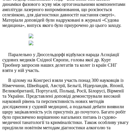
динаміки фазового зсуву між ортогональними компонентами
амплітуди лазерного випромінювання, що розсіюється
селезінкою, для діагностики давностіт настання смерті».
Матеріали доповідей були надруковані в журналі «Судова
медицина», випуск якого було приурочено до цього заходу.
Паралельно у Дюссельдорфі відбулася нарада Асоціації
судових медиків Східної Європи, голова якої др. Курт
Трюбнер запросив наших делегатів та колег із країн СНГ
взяти у ній участь.
В цілому на Конгресі взяли участь понад 300 науковців із
Німеччини, Швейцарії, Австрії, Бельгії, Нідерландів, Японії,
Великобританії, Португалії, Польщі, Росії, Білорусі, Вірменії
та України. Представлені доповіді демонстрували високий
науковий рівень та перспективність нових методів
дослідження у судовій медицині, а подальші дебати виявили
щиру зацікавленість усіх присутніх до почутого. Багато робіт
було присвячено вирішенню нагальних питань із судово-
медичної танатології та криміналістики. Також особливу увагу
приділили новітнім методам діагностики алкоголю та