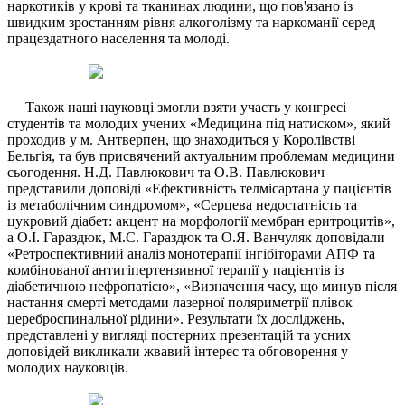
наркотиків у крові та тканинах людини, що пов'язано із
швидким зростанням рівня алкоголізму та наркоманії серед
працездатного населення та молоді.
Також наші науковці змогли взяти участь у конгресі
студентів та молодих учених «Медицина під натиском», який
проходив у м. Антверпен, що знаходиться у Королівстві
Бельгія, та був присвячений актуальним проблемам медицини
сьогодення. Н.Д. Павлюкович та О.В. Павлюкович
представили доповіді «Ефективність телмісартана у пацієнтів
із метаболічним синдромом», «Серцева недостатність та
цукровий діабет: акцент на морфології мембран еритроцитів»,
а О.І. Гараздюк, М.С. Гараздюк та О.Я. Ванчуляк доповідали
«Ретроспективний аналіз монотерапії інгібіторами АПФ та
комбінованої антигіпертензивної терапії у пацієнтів із
діабетичною нефропатією», «Визначення часу, що минув після
настання смерті методами лазерної поляриметрії плівок
цереброспинальної рідини». Результати їх досліджень,
представлені у вигляді постерних презентацій та усних
доповідей викликали жвавий інтерес та обговорення у
молодих науковців.