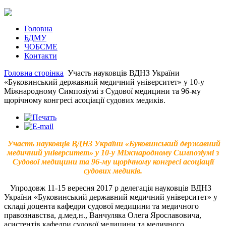
Головна
БДМУ
ЧОБСМЕ
Контакти
Головна сторінка
Участь науковців ВДНЗ України
«Буковинський державний медичний університет» у 10-у
Міжнародному Симпозіумі з Судової медицини та 96-му
щорічному конгресі асоціації судових медиків.
Участь науковців ВДНЗ України «Буковинський державний
медичний університет» у 10-у Міжнародному Симпозіумі з
Судової медицини та 96-му щорічному конгресі асоціації
судових медиків.
Упродовж 11-15 вересня 2017 р делегація науковців ВДНЗ
України «Буковинський державний медичний університет» у
складі доцента кафедри судової медицини та медичного
правознавства, д.мед.н., Ванчуляка Олега Ярославовича,
асистентів кафедри судової медицини та медичного