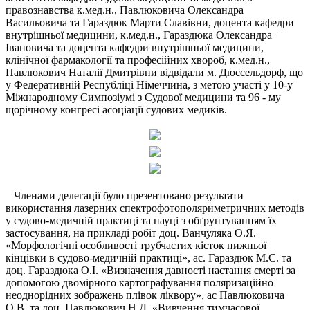
правознавства к.мед.н., Павлюковича Олександра
Васильовича та Гараздюк Марти Славівни, доцента кафедри
внутрішньої медицини, к.мед.н., Гараздюка Олександра
Івановича та доцента кафедри внутрішньої медицини,
клінічної фармакології та професійних хвороб, к.мед.н.,
Павлюкович Наталії Дмитрівни відвідали м. Дюссельдорф, що
у Федеративній Республіці Німеччина, з метою участі у 10-у
Міжнародному Симпозіумі з Судової медицини та 96 - му
щорічному конгресі асоціації судових медиків.
Членами делегації було презентовано результати
використання лазерних спектрофотополяриметричних методів
у судово-медичній практиці та науці з обґрунтуванням їх
застосування, на прикладі робіт доц. Ванчуляка О.Я.
«Морфологічні особливості трубчастих кісток нижньої
кінцівки в судово-медичній практиці», ас. Гараздюк М.С. та
доц. Гараздюка О.І. «Визначення давності настання смерті за
допомогою двомірного картографування поляризаційно
неоднорідних зображень плівок ліквору», ас Павлюковича
О.В. та доц. Павлюкович Н.Д. «Вивчення тимчасової