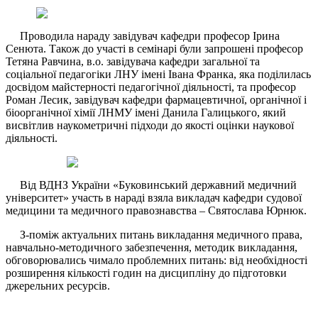
Проводила нараду завідувач кафедри професор Ірина
Сенюта. Також до участі в семінарі були запрошені професор
Тетяна Равчина, в.о. завідувача кафедри загальної та
соціальної педагогіки ЛНУ імені Івана Франка, яка поділилась
досвідом майстерності педагогічної діяльності, та професор
Роман Лесик, завідувач кафедри фармацевтичної, органічної і
біоорганічної хімії ЛНМУ імені Данила Галицького, який
висвітлив наукометричні підходи до якості оцінки наукової
діяльності.
Від ВДНЗ України «Буковинський державний медичний
університет» участь в нараді взяла викладач кафедри судової
медицини та медичного правознавства – Святослава Юрнюк.
З-поміж актуальних питань викладання медичного права,
навчально-методичного забезпечення, методик викладання,
обговорювались чимало проблемних питань: від необхідності
розширення кількості годин на дисципліну до підготовки
джерельних ресурсів.