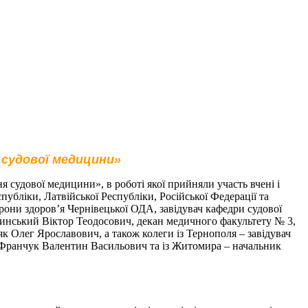
 судової медицини»
судової медицини», в роботі якої прийняли участь вчені і
публіки, Латвійської Республіки, Російської Федерації та
ни здоров’я Чернівецької ОДА, завідувач кафедри судової
инський Віктор Теодосович, декан медичного факультету № 3,
к Олег Ярославович, а також колеги із Тернополя – завідувач
т Франчук Валентин Васильович та із Житомира – начальник