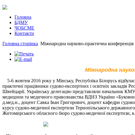
Головна
БДМУ
ЧОБСМЕ
Контакти
Головна сторінка
Міжнародна науково-практична конференція 
Міжнародна науко
5-6 жовтня 2016 року у Мінську, Республіка Білорусь відбулас
практичні працівники судово-експертних і освітніх закладів Рес
Швейцарії. Українську делегацію представляли начальник КМУ
медицини та медичного правознавства ВДНЗ України «Буковинс
д.мед.н., доцент Савка Іван Григорович, доцент кафедри судово
курсу судово-медичної експертизи Тернопільського державного 
Житомирського обласного бюро судово-медичної експертизи, к.