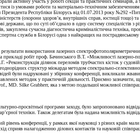
рали активну участь у роботі секцій та практичних семінарів, а
тися із умовами роботи та матеріально-технічним забезпеченням 
ом Президента Республіки Білорусь від 01.07.2013 року №292 «П
іністерств (охорони здоров’я, внутрішніх справ, юстиції тощо) т
і держави, що по суті об’єднало в одну систему спеціалістів з 
, закуплена сучасна діагностична криміналістична техніка, пров
спертна служба в Білорусі одна з найкращих на пострадянському 
о результати використання лазерних спектрофотополяриметрични
 на прикладі робіт проф. Бачинського В.Т. «Можливості лазерно-
Г. «Реконструкція ділянок переломів трубчастих кісток у судов
однорідних структур міокарда методом спектрально-селективної
відей були надруковані у збірнику конференції, викликали жвави
авлених методик у практичній діяльності. Приємно зазначити, щ
f., MD. Silke Grabherr, яка з метою подальшої можливої співпра
льтурно-просвітньої програми заходу, було запропоновано відвід
р’єрної техніки. Також делегатам була надана можливість відвіда
 рівень конференції, у рамках якої науковці з різних країн мал
хід сприяв налагодженню ділових контактів та науковій співпра