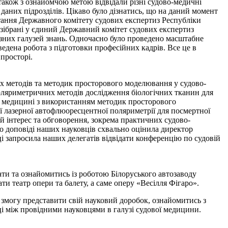
 також з ознайомчою метою відвідали різні судово-медичні
даних підрозділів. Цікаво було дізнатись, що на даний момент
итання Державного комітету судових експертиз Республіки
а зібрані у єдиний Державний комітет судових експертиз
різних галузей знань. Одночасно було проведено масштабне
едена робота з підготовки професійних кадрів. Все це в
просторі.
х методів та методик просторового моделювання у судово-
поляриметричних методів дослідження біологічних тканин для
ій медицині з використанням методик просторового
 лазерної автофлюоресцентної поляриметрії для посмертної
й інтерес та обговорення, зокрема практичних судово-
о доповіді наших науковців схвально оцінила директор
ці запросила наших делегатів відвідати конференцію по судовій
ати та ознайомитись із роботою Білоруського автозаводу
ти театр опери та балету, а саме оперу «Весілля Фігаро».
и змогу представити свій науковий доробок, ознайомитись з
ці між провідними науковцями в галузі судової медицини.