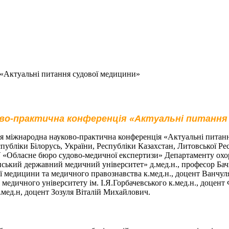
«Актуальні питання судової медицини»
во-практична конференція «Актуальні питання
я міжнародна науково-практична конференція «Актуальні питання 
публіки Білорусь, України, Республіки Казахстан, Литовської Рес
 «Обласне бюро судово-медичної експертизи» Департаменту охоро
ький державний медичний університет» д.мед.н., професор Бач
ї медицини та медичного правознавства к.мед.н., доцент Ванчуля
медичного університету ім. І.Я.Горбачевського к.мед.н., доцен
мед.н, доцент Зозуля Віталій Михайлович.