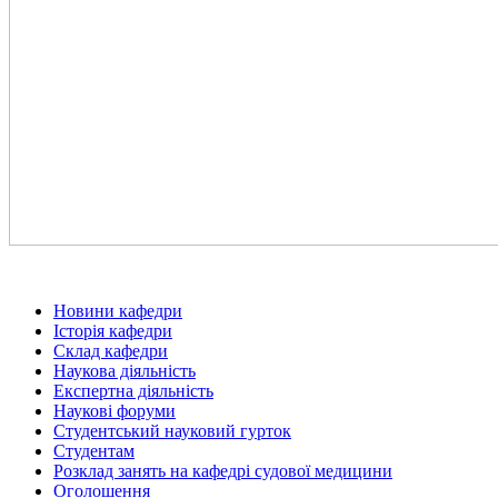
Новини кафедри
Історія кафедри
Склад кафедри
Наукова діяльність
Експертна діяльність
Наукові форуми
Студентський науковий гурток
Студентам
Розклад занять на кафедрі судової медицини
Оголошення