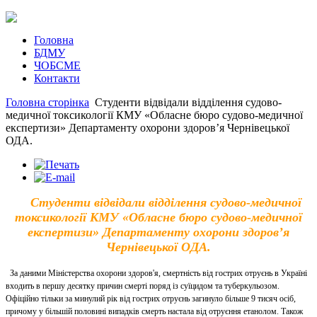
Головна
БДМУ
ЧОБСМЕ
Контакти
Головна сторінка
Студенти відвідали відділення судово-
медичної токсикології КМУ «Обласне бюро судово-медичної
експертизи» Департаменту охорони здоров’я Чернівецької
ОДА.
Студенти відвідали відділення судово-медичної
токсикології КМУ «Обласне бюро судово-медичної
експертизи» Департаменту охорони здоров’я
Чернівецької ОДА.
За даними Міністерства охорони здоров'я, смертність від гострих отруєнь в Україні
входить в першу десятку причин смерті поряд із суїцидом та туберкульозом.
Офіційно тільки за минулий рік від гострих отруєнь загинуло більше 9 тисяч осіб,
причому у більшій половині випадків смерть настала від отруєння етанолом. Також