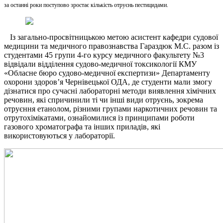
за останні роки поступово зростає кількість отруєнь пестицидами.
Із загально-просвітницькою метою асистент кафедри судової
медицини та медичного правознавства Гараздюк М.С. разом із
студентами 45 групи 4-го курсу медичного факультету №3
відвідали відділення судово-медичної токсикології КМУ
«Обласне бюро судово-медичної експертизи» Департаменту
охорони здоров’я Чернівецької ОДА, де студенти мали змогу
дізнатися про сучасні лабораторні методи виявлення хімічних
речовин, які спричинили ті чи інші види отруєнь, зокрема
отруєння етанолом, різними групами наркотичних речовин та
отрутохімікатами, ознайомилися із принципами роботи
газового хроматографа та інших приладів, які
використовуються у лабораторії.