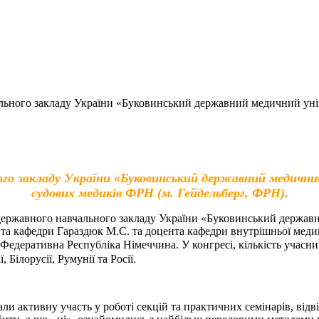
ьного закладу України «Буковинський державний медичний уніве
 закладу України «Буковинський державний медичний у
судових медиків ФРН (м. Гейдельберг, ФРН).
 державного навчального закладу України «Буковинський державн
та кафедри Гараздюк М.С. та доцента кафедри внутрішньої медиц
г, Федеративна Республіка Німеччина.
У конгресі, кількість учасн
 Білорусії, Румунії та Росії.
ли активну участь у роботі секцій та практичних семінарів, від