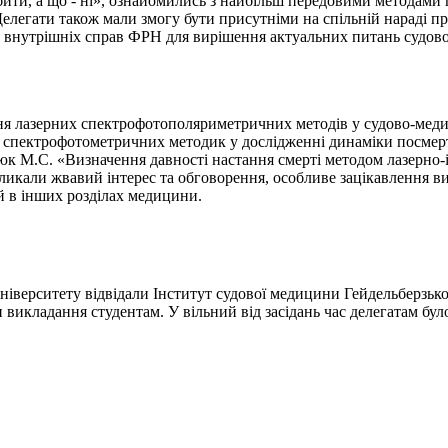
бити, а що - ні», ознайомились з найбільш передовими методами 
Делегати також мали змогу бути присутніми на спільній нараді пр
а внутрішніх справ ФРН для вирішення актуальних питань судово
 лазерних спектрофотополяриметричних методів у судово-медичні
х спектрофотометричних методик у дослідженні динаміки посмер
дюк М.С. «Визначення давності настання смерті методом лазерно-
кликали жвавий інтерес та обговорення, особливе зацікавлення 
 й в інших розділах медицини.
іверситету відвідали Інститут судової медицини Гейдельберзько
викладання студентам. У вільний від засідань час делегатам бул