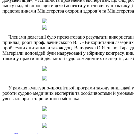
документація», «Успішність проведення експертизи: що слід ро
змогу надалі впровадити деякі аспекти у вітчизняну практику. 
представниками Міністерства охорони здоров’я та Міністерств
Членами делегації було презентовано результати використання
прикладі робіт проф. Бачинського В.Т. «Використання лазерни
проблемних питань», а також доц. Ванчуляка О.Я. та ас. Гараз
Матеріали доповідей були надруковані у збірнику конгресу, ви
тільки у практичній діяльності судово-медичних експертів, але
У рамках культурно-просвітньої програми заходу викладачі ун
роботи судово-медичних експертів та особливостями й умовами 
увесь колорит старовинного містечка.