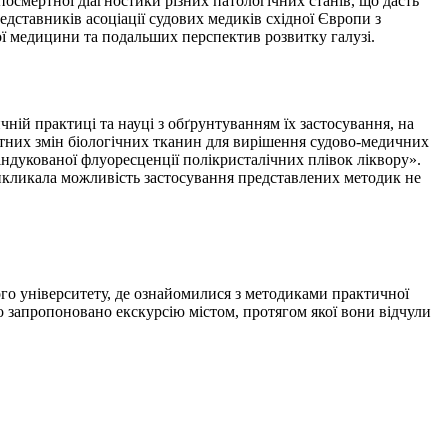
посмертної діагностики різних патологічних станів, що дасть
едставників асоціації судових медиків східної Європи з
ї медицини та подальших перспектив розвитку галузі.
й практиці та науці з обґрунтуванням їх застосування, на
тних змін біологічних тканин для вирішення судово-медичних
індукованої флуоресценції полікристалічних плівок ліквору».
викликала можливість застосування представлених методик не
го університету, де ознайомилися з методиками практичної
о запропоновано екскурсію містом, протягом якої вони відчули