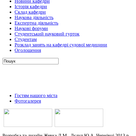
Новини кафедри
Історія кафедри
Склад кафедри
Наукова діяльність
Експертна діяльність
Наукові форуми
Студентський науковий гурток
Студентам
Розклад занять на кафедрі судової медицини
Оголошення
Гостям нашого міста
Фотогалерея
Розробка та дизайн Жевка Д.М., Дєдул Ю.А. Чернівці 2013 р.