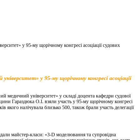
рситет» у 95-му щорічному конгресі асоціації судових
ніверситет» у 95-му щорічному конгресі асоціації
ий медичний університет» у складі доцента кафедри судової
ини Гараздюка О.І. взяли участь у 95-му щорічному конгресі
иків якого налічувала близько 500, також брали участь делегації
відали майстер-класи: «3-D моделювання та супровідна