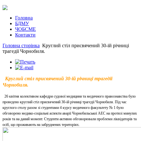
Головна
БДМУ
ЧОБСМЕ
Контакти
Головна сторінка
Круглий стіл присвячений 30-ій річниці
трагедії Чорнобиля.
Круглий стіл присвячений 30-ій річниці трагедії
Чорнобиля.
26 квітня колективом кафедри судової медицини та медичного правознавства було
проведено круглий стіл присвячений 30-ій річниці трагедії Чорнобиля. Під час
круглого столу разом зі студентами 4 курсу медичного факультету № 1 було
обговорено медико-соціальні аспекти аварії Чорнобильської АЕС на протязі минулих
років та на даний момент. Студенти активно обговорювали проблеми ліквідаторів та
осіб, що проживають на забруднених територіях.