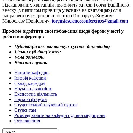
відсканованих квитанцій про оплату за тези і організаційного
внеску (з підписом прізвища учасника на квитанціях) слід
направляти електронною поштою Гончаруку-Хомину
Мирославу Юрійовичу:
forensicscienceconference@gmail.com
Просимо відмітити свої побажання щодо форми участі у
роботі конференції:
Публікація тез та виступ з усною доповіддю;
Тільки публікація тез;
Усна доповідь;
Вільний слухач.
Новини кафедри
Історія кафедри
Склад кафедри
Наукова діяльність
Експертна діяльність
Наукові форуми
Студентський науковий гурток
Студентам
Розклад занять на кафедрі судової медицини
Оголошення