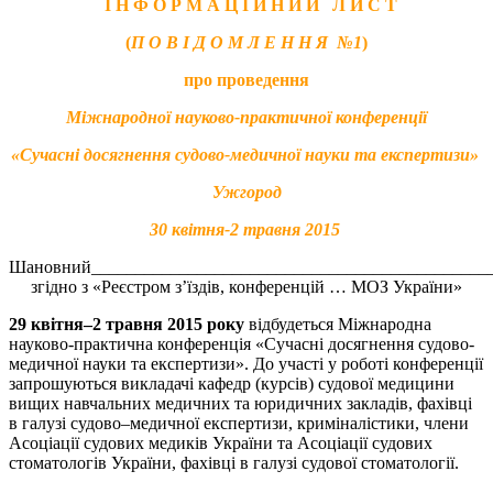
І Н Ф О Р М А Ц І Й Н И Й Л И С Т
(
П О В І Д О М Л Е Н Н Я
№1
)
про проведення
Міжнародної науково-практичної конференції
«Сучасні досягнення судово-медичної науки та експертизи»
Ужгород
30 квітня-2 травня
2015
Шановний______________________________________________
згідно з «Реєстром з’їздів, конференцій … МОЗ України»
29
квітня–2 травня 2015 року
відбудеться Міжнародна
науково-практична конференція «Сучасні досягнення судово-
медичної науки та експертизи». До участі у роботі конференції
запрошуються викладачі кафедр (курсів) судової медицини
вищих навчальних медичних та юридичних закладів, фахівці
в галузі судово–медичної експертизи, криміналістики, члени
Асоціації судових медиків України та Асоціації судових
стоматологів України, фахівці в галузі судової стоматології.