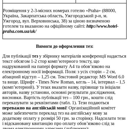
Розміщення у 2-3-місних номерах готелю «Praha» (88000,
Україна, Закарпатська область, Ужгородський р-н, м.
Ужгород, вул. Верховинська, 38) за ціною визначеною
готелем та вказаною на офіційному сайті:
http://www.hotel-
praha.com.ua/uk/
Вимоги до оформлення тез:
Для публікації
тез
у збірнику матеріалів конференції надається
текст обсягом 1-2 стор комп’ютерного тексту, що
надрукований на папері формату А4 та обов’язково на
електронному носії інформації. Поля: з усіх сторін – 2 см,
абзацний відступ – 1,25 см. Текстовий редактор: MS Word 6.0
та вище. Шрифт - Times New Roman, кегль – 14, інтервал – 1,5
(комп’ютерний). У тезах вказати назву, прізвище та ініціали
авторів, назву установи, основні результати дослідження,
висновки. Вартість публікації тез – 100 грн., кошти слід
переказувати за реквізитами (табл. 1). Тези подаються
переважно на англійській мові
! Організаційний комітет
може забезпечити переклад тез на англійську мову за
додаткову оплату у розмірі 50 грн. за сторінку. Надсилати тези
і відскановану квитанцію про оплату обов’язково слід за
двома електронними адресами (дублюючи):