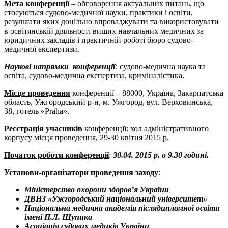
Мета конференції
– обговорення актуальних питань, що
стосуються судово-медичної науки, практики і освіти,
результати яких доцільно впроваджувати та використовувати
в освітянській діяльності вищих навчальних медичних за
юридичних закладів і практичній роботі бюро судово-
медичної експертизи.
Наукові напрямки конференції
:
судово-медична наука та
освіта, судово-медична експертиза, криміналістика.
Місце проведення
конференції – 88000, Україна, Закарпатська
область, Ужгородський р-н, м. Ужгород, вул. Верховинська,
38, готель «Praha».
Реєстрація учасників
конференції: хол адміністративного
корпусу місця проведення, 29-30 квітня 2015 р.
Початок роботи конференції
:
30.04. 2015 р. о 9.30 годині.
Установи-організатори проведення заходу
:
Міністерство охорони здоров’я України
ДВНЗ «Ужгородський національний університет
»
Національна медична академія післядипломної освіти
імені П.Л. Шупика
Асоціація судових медиків України