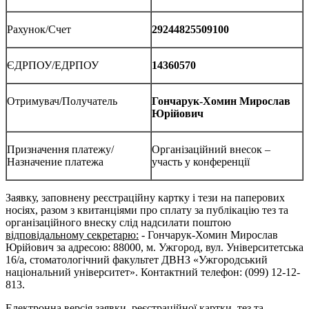
Рахунок/Счет
29244825509100
ЄДРПОУ/ЕДРПОУ
14360570
Отримувач/Получатель
Гончарук-Хомин Мирослав
Юрійович
Призначення платежу/
Організаційний внесок –
Назначение платежа
участь у конференції
Заявку, заповнену реєстраційну картку і тези на паперових
носіях, разом з квитанціями про сплату за публікацію тез та
організаційного внеску слід надсилати поштою
відповідальному секретарю:
- Гончарук-Хомин Мирослав
Юрійович за адресою: 88000, м. Ужгород, вул. Університетська
16/а, стоматологічний факультет ДВНЗ «Ужгородський
національний університет». Контактний телефон: (099) 12-12-
813.
Електронна версія заявки, реєстраційної картки, тез та