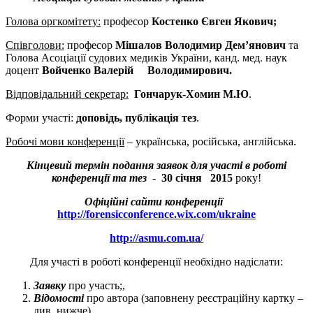
Голова оргкомітету:
професор
Костенко Євген Якович;
Співголови:
професор
Мішалов Володимир Дем’янович
та
Голова Асоціації судових медиків України, канд. мед. наук
доцент
Войченко Валерій Володимирович.
Відповідальний секретар:
Гончарук-Хомин М.Ю
.
Форми участі:
доповідь, публікація тез
.
Робочі мови конференції
– українська, російська, англійська.
Кінцевий термін подання заявок для участі в роботі
конференції та тез
-
30 січня
2015
року!
Офіційні сайти конференції
http://forensicconference.wix.com/ukraine
http://asmu.com.ua/
Для участі в роботі конференції необхідно надіслати:
Заявку
про участь;,
Відомості
про автора (заповнену реєстраційну картку –
див. нижче),