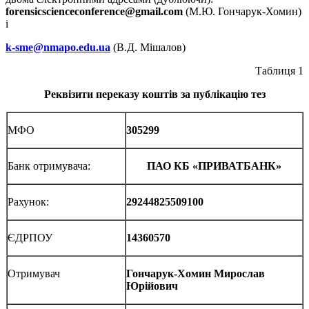
forensicscienceconference
@
gmail
.
com
(М.Ю. Гончарук-Хомин)
і
k-sme@nmapo.edu.ua
(В.Д. Мішалов)
Таблиця 1
Реквізити переказу коштів за публікацію тез
МФО
305299
Банк отримувача:
ПАО КБ «ПРИВАТБАНК»
Рахунок:
29244825509100
ЄДРПОУ
14360570
Отримувач
Гончарук-Хомин Мирослав
Юрійович