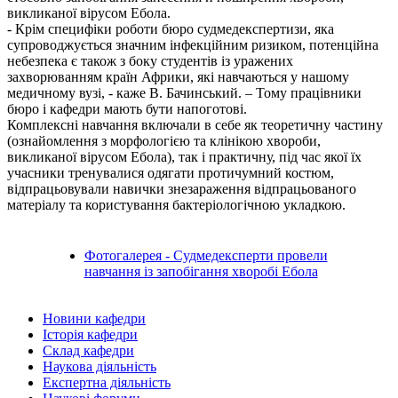
викликаної вірусом Ебола.
- Крім специфіки роботи бюро судмедекспертизи, яка
супроводжується значним інфекційним ризиком, потенційна
небезпека є також з боку студентів із уражених
захворюванням країн Африки, які навчаються у нашому
медичному вузі, - каже В. Бачинський. – Тому працівники
бюро і кафедри мають бути напоготові.
Комплексні навчання включали в себе як теоретичну частину
(ознайомлення з морфологією та клінікою хвороби,
викликаної вірусом Ебола), так і практичну, під час якої їх
учасники тренувалися одягати протичумний костюм,
відпрацьовували навички знезараження відпрацьованого
матеріалу та користування бактеріологічною укладкою.
Фотогалерея - Судмедексперти провели
навчання із запобігання хворобі Ебола
Новини кафедри
Історія кафедри
Склад кафедри
Наукова діяльність
Експертна діяльність