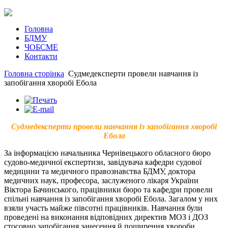
Головна
БДМУ
ЧОБСМЕ
Контакти
Головна сторінка
Судмедексперти провели навчання із
запобігання хворобі Ебола
Судмедексперти провели навчання із запобігання хворобі
Ебола
За інформацією начальника Чернівецького обласного бюро
судово-медичної експертизи, завідувача кафедри судової
медицини та медичного правознавства БДМУ, доктора
медичних наук, професора, заслуженого лікаря України
Віктора Бачинського, працівники бюро та кафедри провели
спільні навчання із запобігання хворобі Ебола. Загалом у них
взяли участь майже півсотні працівників. Навчання були
проведені на виконання відповідних директив МОЗ і ДОЗ
стосовно запобігання занесення й поширення хвороби,